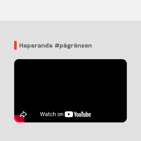
Haparanda #pågränsen