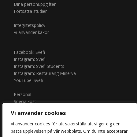
Dina personuppgifter
Fortsatta studier
Integritetspolicy
Vi använder kakor
Facebook: Svefi
Instagram: Svefi
Instagram: Svefi Students
Instagram: Restaurang Minerva
YouTube: Svefi
Personal
Specialkost
Outlook
Vi använder cookies
Logga in: Office
Logga in: Schoolsoft
Vi använder cookies för att säkerställa att vi ger dig den
Anmäl frånvaro
bästa upplevelsen på vår webbplats. Om du inte accepterar