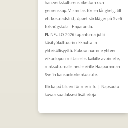
hantverkskulturens rikedom och
gemenskap. Vi samlas för en långhelg, till
ett kostnadsfritt, öppet stickläger på Svefi
folkhögskola i Haparanda.
FI:
NEULO 2026 tapahtuma juhlii
käsityökulttuurin rikkautta ja
yhteisöllisyyttä. Kokoonnumme yhteen
viikonlopun mittaiselle, kaikille avoimelle,
maksuttomalle neuleleirille Haaparannan
Svefin kansankorkeakoululle.
Klicka på bilden för mer info | Napsauta
kuvaa saadaksesi lisätietoja
read more