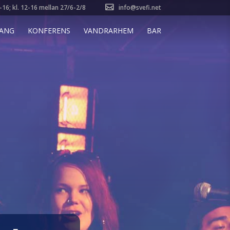
8-16; kl. 12-16 mellan 27/6-2/8
info@svefi.net
ANG
KONFERENS
VANDRARHEM
BAR