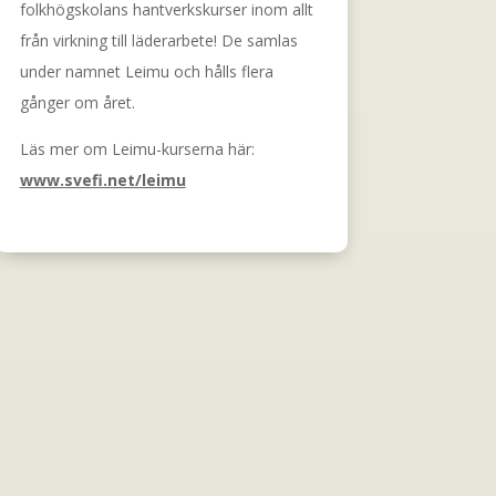
folkhögskolans hantverkskurser inom allt
från virkning till läderarbete! De samlas
under namnet Leimu och hålls flera
gånger om året.
Läs mer om Leimu-kurserna här:
www.svefi.net/leimu
read more