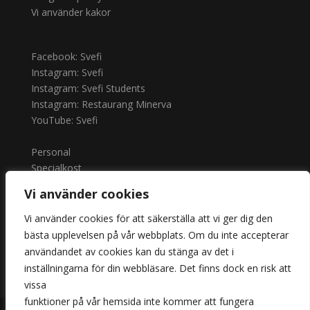
Vi använder kakor
Facebook: Svefi
Instagram: Svefi
Instagram: Svefi Students
Instagram: Restaurang Minerva
YouTube: Svefi
Personal
Specialkost
Outlook
Vi använder cookies
Logga in: Office
Logga in: Schoolsoft
Vi använder cookies för att säkerställa att vi ger dig den
Anmäl frånvaro
bästa upplevelsen på vår webbplats. Om du inte accepterar
användandet av cookies kan du stänga av det i
inställningarna för din webbläsare. Det finns dock en risk att
vissa
funktioner på vår hemsida inte kommer att fungera