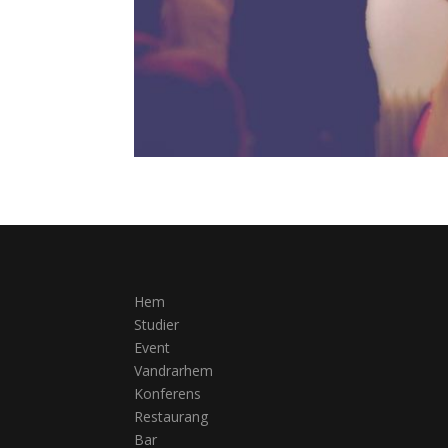
TILL
←
Test 1
Hem
Studier
Event
Vandrarhem
Konferens
Restaurang
Bar