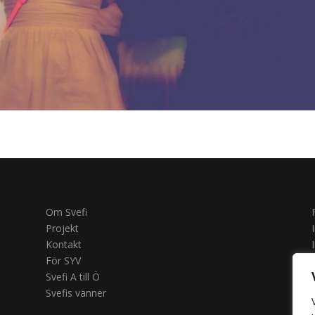
BAKA
VISA ALLA
Om Svefi
Projekt
Kontakt
För SYV
Svefi A till Ö
Svefis vänner