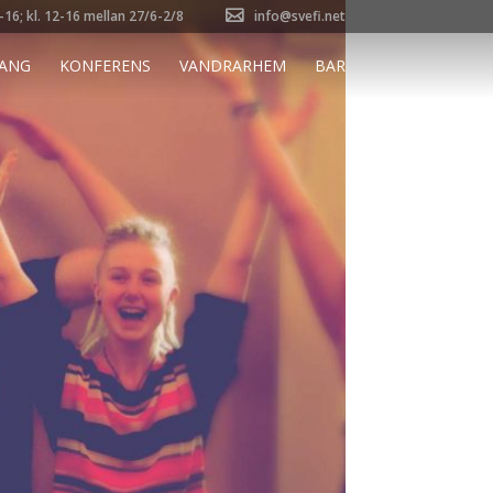
8-16; kl. 12-16 mellan 27/6-2/8
info@svefi.net
ANG
KONFERENS
VANDRARHEM
BAR
Skills
Posted on
28/04/2019