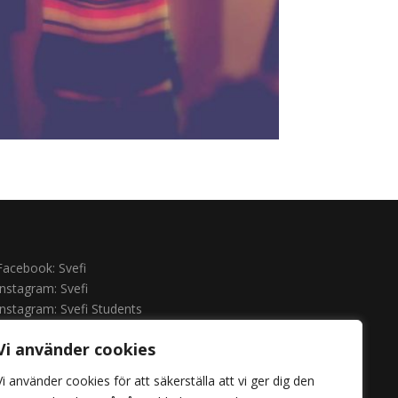
Facebook: Svefi
Instagram: Svefi
Instagram: Svefi Students
Instagram: Restaurang Minerva
Vi använder cookies
YouTube: Svefi
Vi använder cookies för att säkerställa att vi ger dig den
Personal