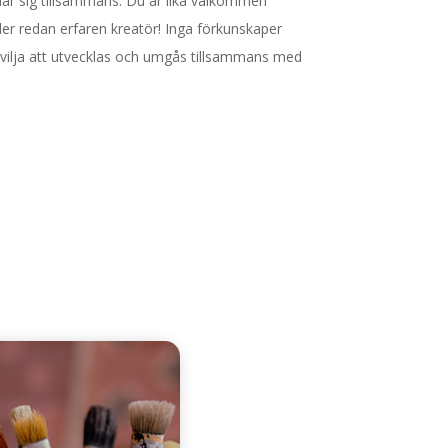
 lär sig tillsammans. Du är lika välkommen
ler redan erfaren kreatör! Inga förkunskaper
 vilja att utvecklas och umgås tillsammans med