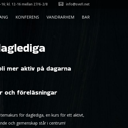
8-16; kl. 12-16 mellan 27/6-2/8
info@svefi.net
ANG
KONFERENS
VANDRARHEM
BAR
aglediga
 bli mer aktiv på dagarna
er och föreläsningar
temakurs för daglediga, en kurs för ett aktivt,
ärande och gemenskap står i centrum!