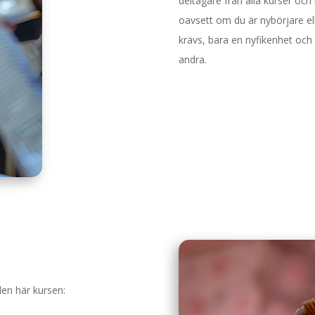
deltagare från alla kurser och
oavsett om du är nybörjare el
krävs, bara en nyfikenhet och
andra.
den här kursen: