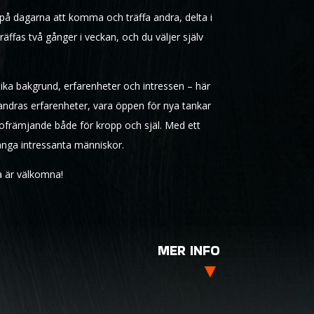
a på dagarna att komma och träffa andra, delta i
 träffas två gånger i veckan, och du väljer själv
ika bakgrund, erfarenheter och intressen – här
 av andras erfarenheter, vara öppen för nya tankar
ofrämjande både för kropp och själ. Med ett
nga intressanta människor.
a är välkomna!
MER INFO
▼