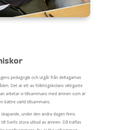
iskor
ningens pedagogik och utgår från deltagarnas
den. Det är ett av folkhögskolans viktigaste
kan arbetar vi tillsammans med ämnen som är
en bättre värld tillsammans.
t skapande, under den andra dagen finns
a till Svefis stora utbud av ämnen. Då träffas