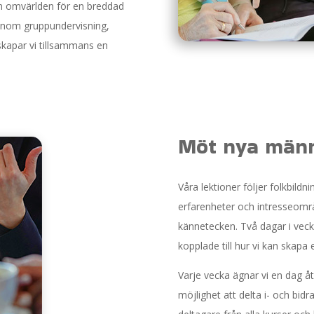
 omvärlden för en breddad
Genom gruppundervisning,
 skapar vi tillsammans en
Möt nya männ
Våra lektioner följer folkbild
erfarenheter och intresseområ
kännetecken. Två dagar i vec
kopplade till hur vi kan skapa 
Varje vecka ägnar vi en dag å
möjlighet att delta i- och bidr