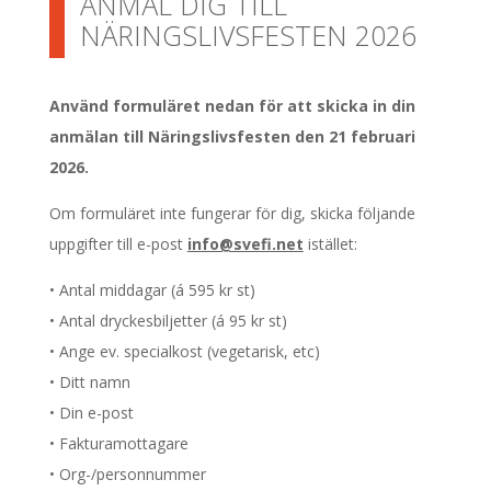
ANMÄL DIG TILL
NÄRINGSLIVSFESTEN 2026
Använd formuläret nedan för att skicka in din
anmälan till Näringslivsfesten den 21 februari
2026.
Om formuläret inte fungerar för dig, skicka följande
uppgifter till e-post
info@svefi.net
istället:
• Antal middagar (á 595 kr st)
• Antal dryckesbiljetter (á 95 kr st)
• Ange ev. specialkost (vegetarisk, etc)
• Ditt namn
• Din e-post
• Fakturamottagare
• Org-/personnummer