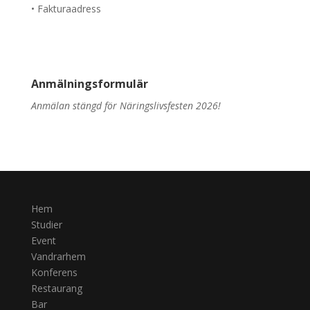
• Fakturaadress
Anmälningsformulär
Anmälan stängd för Näringslivsfesten 2026!
Hem
Studier
Event
Vandrarhem
Konferens
Restaurang
Bar