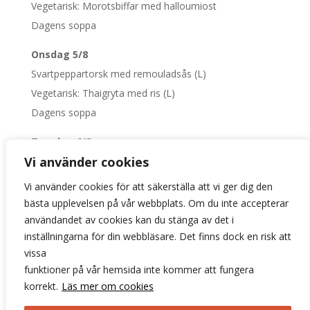
Vegetarisk: Morotsbiffar med halloumiost
Dagens soppa
Onsdag 5/8
Svartpeppartorsk med remouladsås (L)
Vegetarisk: Thaigryta med ris (L)
Dagens soppa
Torsdag 6/8
Vi använder cookies
Korvstroganoff med ris (L)
Vegetarisk: Grönsaksstroganoff (L)
Vi använder cookies för att säkerställa att vi ger dig den
Dagens soppa
bästa upplevelsen på vår webbplats. Om du inte accepterar
användandet av cookies kan du stänga av det i
Fredag 7/8
inställningarna för din webbläsare. Det finns dock en risk att
Långstekt karré med rostad potatis (L)
vissa
Vegetarisk: Fyllda paprikor med ris och bönor
funktioner på vår hemsida inte kommer att fungera
korrekt.
Läs mer om cookies
Dagens soppa
Kaffe och kaka